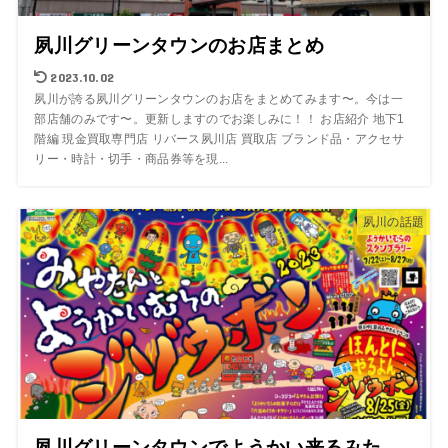
夙川グリーンタウンのお店まとめ
2023.10.02
夙川が誇る夙川グリーンタウンのお店をまとめてみます〜。今は一
部店舗のみです〜。更新しますのでお楽しみに！！ お店紹介 地下1
階編 現金買取専門店 リバース夙川店 買取店 ブランド品・アクセサ
リー・時計・切手・商品券等を現...
夙川の話題
夙川グリーンタウンでようかい来るみた