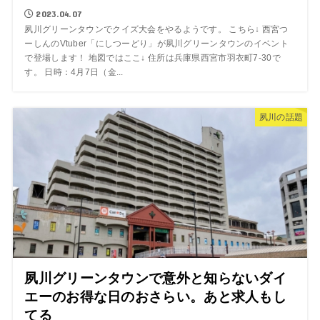
2023.04.07
夙川グリーンタウンでクイズ大会をやるようです。 こちら↓ 西宮つ
ーしんのVtuber「にしつーどり」が夙川グリーンタウンのイベント
で登場します！ 地図ではここ↓ 住所は兵庫県西宮市羽衣町7-30で
す。 日時：4月7日（金...
夙川の話題
夙川グリーンタウンで意外と知らないダイ
エーのお得な日のおさらい。あと求人もし
てる