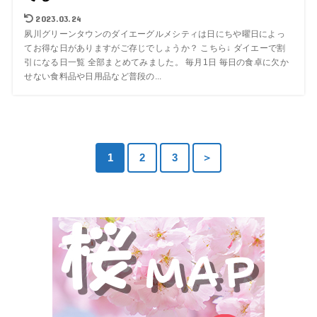
2023.03.24
夙川グリーンタウンのダイエーグルメシティは日にちや曜日によっ
てお得な日がありますがご存じでしょうか？ こちら↓ ダイエーで割
引になる日一覧 全部まとめてみました。 毎月1日 毎日の食卓に欠か
せない食料品や日用品など普段の...
1
2
3
＞