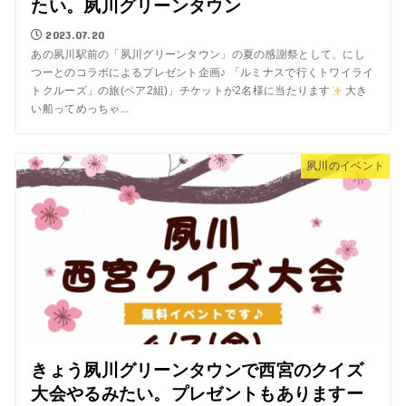
たい。夙川グリーンタウン
2023.07.20
あの夙川駅前の「夙川グリーンタウン」の夏の感謝祭として、にし
つーとのコラボによるプレゼント企画♪ 「ルミナスで行くトワイライ
トクルーズ」の旅(ペア2組)」チケットが2名様に当たります
大き
い船ってめっちゃ...
夙川のイベント
きょう夙川グリーンタウンで西宮のクイズ
大会やるみたい。プレゼントもありますー