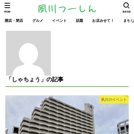
MENU
SEARCH
開店・閉店
グルメ
イベント
話題
お店みせて！
まち
「しゃちょう」の記事
夙川のイベント