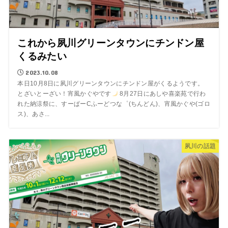
これから夙川グリーンタウンにチンドン屋
くるみたい
2023.10.08
本日10月8日に夙川グリーンタウンにチンドン屋がくるようです。
とざいとーざい！宵風かぐやです
8月27日にあしや喜楽苑で行わ
れた納涼祭に、すーぱーCふーどつな゜(ちんどん)、宵風かぐや(ゴロ
ス)、あさ...
夙川の話題