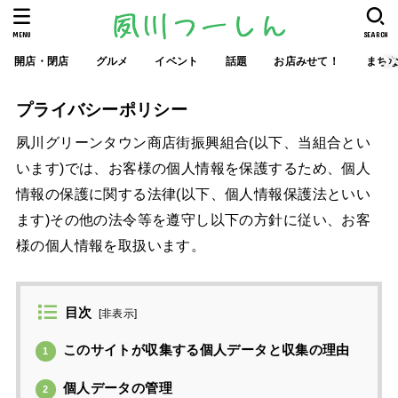
MENU
SEARCH
開店・閉店
グルメ
イベント
話題
お店みせて！
まち
プライバシーポリシー
夙川グリーンタウン商店街振興組合(以下、当組合とい
います)では、お客様の個人情報を保護するため、個人
情報の保護に関する法律(以下、個人情報保護法といい
ます)その他の法令等を遵守し以下の方針に従い、お客
様の個人情報を取扱います。
目次
[
非表示
]
このサイトが収集する個人データと収集の理由
1
個人データの管理
2