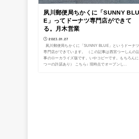
夙川郵便局ちかくに「SUNNY BL
E」ってドーナツ専門店ができて
る。月木営業
2023.01.27
夙川郵便局ちかくに「SUNNY BLUE」というドーナ
専門店ができています。 （この記事は西宮つーしんの
事のローカライズ版です。いやコピーです。もちろんに
つーの許諾あり） こちら↓ 現時点でオープンし...