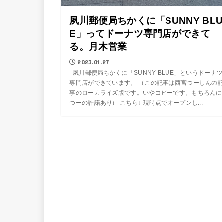
夙川郵便局ちかくに「SUNNY BL
E」ってドーナツ専門店ができて
る。月木営業
2023.01.27
夙川郵便局ちかくに「SUNNY BLUE」というドーナ
専門店ができています。 （この記事は西宮つーしんの
事のローカライズ版です。いやコピーです。もちろんに
つーの許諾あり） こちら↓ 現時点でオープンし...