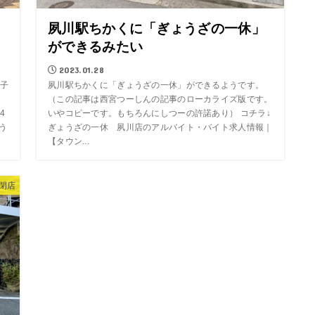
た
夙川駅ちかくに「ぎょうざの一休」
ができるみたい
2023.01.28
子
夙川駅ちかくに「ぎょうざの一休」ができるようです。
目
（この記事は西宮つーしんの記事のローカライズ版です。
4
いやコピーです。もちろんにしつーの許諾あり） コチラ↓
う
ぎょうざの一休 夙川店のアルバイト・バイト求人情報｜
【タウン...
閉店