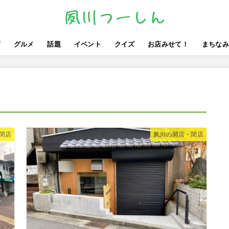
店
グルメ
話題
イベント
クイズ
お店みせて！
まちなみ
しゅくつーレポ
閉店
夙川の開店・閉店