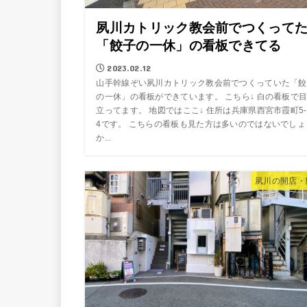
夙川カトリック教会前でつくって
「餃子の一休」の看板できてる
2023.02.12
山手幹線ぞい夙川カトリック教会前でつくっていた「餃
の一休」の看板ができています。 こちら↓ 白の看板で
立ってます。 地図ではここ↓ 住所は兵庫県西宮市霞町5-
4です。 こちらの看板も見た方は多いのではないでしょ
か...
夙川の開店・